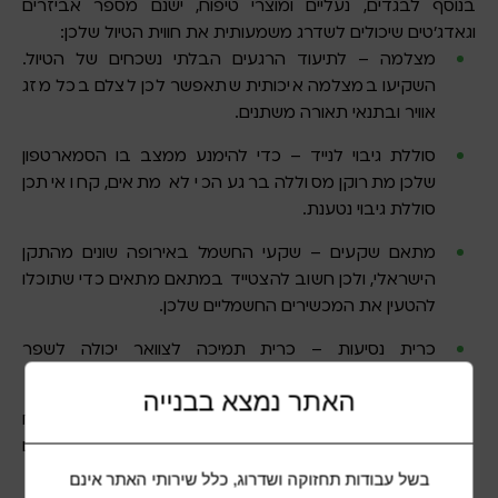
בנוסף לבגדים, נעליים ומוצרי טיפוח, ישנם מספר אביזרים
וגאדג’טים שיכולים לשדרג משמעותית את חווית הטיול שלכן:
מצלמה – לתיעוד הרגעים הבלתי נשכחים של הטיול.
השקיעו במצלמה איכותית שתאפשר לכן לצלם בכל מזג
אוויר ובתנאי תאורה משתנים.
סוללת גיבוי לנייד – כדי להימנע ממצב בו הסמארטפון
שלכן מתרוקן מסוללה ברגע הכי לא מתאים, קחו איתכן
סוללת גיבוי נטענת.
מתאם שקעים – שקעי החשמל באירופה שונים מהתקן
הישראלי, ולכן חשוב להצטייד במתאם מתאים כדי שתוכלו
להטעין את המכשירים החשמליים שלכן.
כרית נסיעות – כרית תמיכה לצוואר יכולה לשפר
משמעותית את הנוחות במהלך טיסות ונסיעות ארוכות.
האתר נמצא בבנייה
תיק יום קומפקטי – מומלץ לקחת תיק יום קטן ונוח
שיאפשר לכן לשאת את החפצים החיוניים בזמן טיולים
וסיורים בערים.
בשל עבודות תחזוקה ושדרוג, כלל שירותי האתר אינם