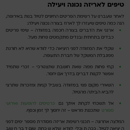
טיפים לאריזה נכונה ויעילה
לאחר שעברנו על רשימת הפריטים החיוניים לטיול בנות באירופה,
הנה כמה טיפים שיעזרו לך לארוז בצורה נכונה ויעילה:
ארגני את הדברים בצורה חכמה במזוודה – שימי פריטים
כבדים בתחתית ובגדים מתקמטים פחות מעל.
שקלי את המזוודה לפני היציאה כדי לוודא שהיא לא חורגת
ממגבלת המשקל של חברת התעופה.
קחי פחות ממה שאת חושבת שתצטרכי – זכרי שתמיד
אפשר לקנות דברים בדרך אם יחסר.
השאירי מקום פנוי במזוודה בשביל קניות ומזכרות שתרצי
להביא הביתה מהטיול.
אל תשכחי לקחת איתך גם
כרטיסים להופעות ואירועי
ספורט
שתכננת מראש – זה יחסוך לך זמן וכסף.
המלצה אחרונה – תכנני רשימת אריזה מסודרת מספר ימים לפני
היציאה לטיול. ככה תוכלי לוודא שלא שכחת שום דבר חשוב