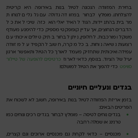
בחירת המזוודה הנכונה לטיול בנות באירופה היא קריטית
להצלחתו. מומלץ לבחור במזוודה גדולה עם גלגלים לנוחות
מרבית בהתניידות. הגודל האידיאלי הוא כזה שיכיל את כל
הדברים הנחוצים, אך עדיין קומפקטי מספיק כדי להימנע מעודף
משקל ומורכבות. לחלופין, ניתן לבחור בתיק טיולים איכותי עם
רצועות נשיאה נוחות. בכל מקרה, חשוב להקפיד על מזוודה
עמידה ואיכותית שתחזיק מעמד לאורך כל הטיול ותאפשר ארגון
יעיל של הציוד. בנוסף, כדאי לארוז
כרטיסים להופעה של טיילור
סוויפט
כדי להפוך את הטיול למושלם!
בגדים ונעליים חיוניים
בזמן אריזת המזוודה לטיול בנות באירופה, חשוב לא לשכוח את
הפריטים הבאים:
בגדים נוחים לטיסה – מומלץ לבחור בגדים רכים ונוחים כמו
טרנינג או שמלה רחבה
מכנסיים – כדאי לקחת גם מכנסיים ארוכים וגם קצרים,