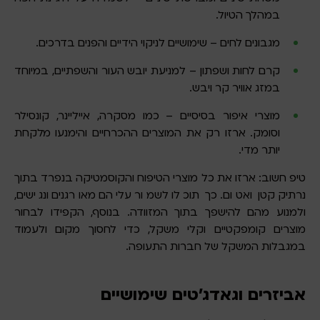
במהלך הטיול.
מגבונים לחים – שימושיים לניקוי הידיים והפנים בדרכים.
קרם לחות ושפתון – למניעת יובש העור והשפתיים, במיוחד
במזג אוויר קר ויבש.
מוצרי איפור בסיסיים – כמו מסקרה, אייליינר, קונסילר
וסומק. ארזו רק את המוצרים ההכרחיים והימנעו מלקחת
יותר מדי.
טיפ חשוב: ארזו את כל מוצרי הטיפוח והקוסמטיקה בנפרד בתוך
נרתיק קטן ואטום. כך תוכלו לשמור עליהם מאורגנים ונגישים,
ולמנוע מהם להישפך בתוך המזוודה. בנוסף, הקפידו לבחור
מוצרים קומפקטיים וקלי משקל, כדי לחסוך מקום ולעמוד
במגבלות המשקל של חברות התעופה.
אביזרים וגאדג’טים שימושיים