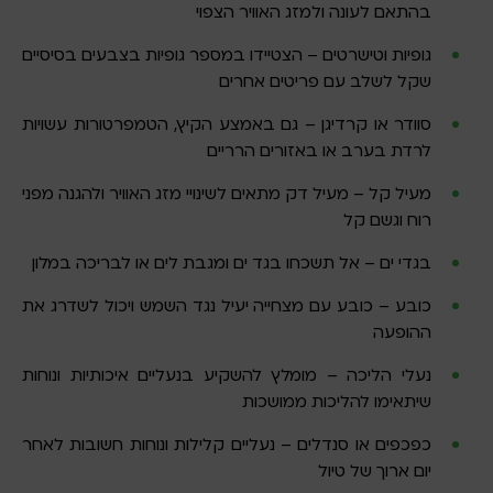
בהתאם לעונה ולמזג האוויר הצפוי
גופיות וטישרטים – הצטיידו במספר גופיות בצבעים בסיסיים
שקל לשלב עם פריטים אחרים
סוודר או קרדיגן – גם באמצע הקיץ, הטמפרטורות עשויות
לרדת בערב או באזורים הרריים
מעיל קל – מעיל דק מתאים לשינויי מזג האוויר ולהגנה מפני
רוח וגשם קל
בגדי ים – אל תשכחו בגד ים ומגבת לים או לבריכה במלון
כובע – כובע עם מצחייה יעיל נגד השמש ויכול לשדרג את
ההופעה
נעלי הליכה – מומלץ להשקיע בנעליים איכותיות ונוחות
שיתאימו להליכות ממושכות
כפכפים או סנדלים – נעליים קלילות ונוחות חשובות לאחר
יום ארוך של טיול