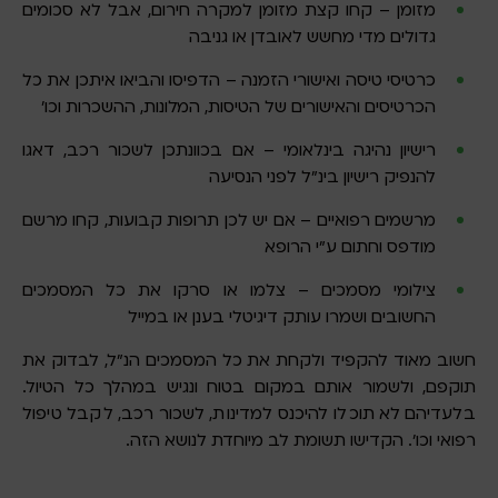
מזומן – קחו קצת מזומן למקרה חירום, אבל לא סכומים
גדולים מדי מחשש לאובדן או גניבה
כרטיסי טיסה ואישורי הזמנה – הדפיסו והביאו איתכן את כל
הכרטיסים והאישורים של הטיסות, המלונות, ההשכרות וכו’
רישיון נהיגה בינלאומי – אם בכוונתכן לשכור רכב, דאגו
להנפיק רישיון בינ”ל לפני הנסיעה
מרשמים רפואיים – אם יש לכן תרופות קבועות, קחו מרשם
מודפס וחתום ע”י הרופא
צילומי מסמכים – צלמו או סרקו את כל המסמכים
החשובים ושמרו עותק דיגיטלי בענן או במייל
חשוב מאוד להקפיד ולקחת את כל המסמכים הנ”ל, לבדוק את
תוקפם, ולשמור אותם במקום בטוח ונגיש במהלך כל הטיול.
בלעדיהם לא תוכלו להיכנס למדינות, לשכור רכב, לקבל טיפול
רפואי וכו’. הקדישו תשומת לב מיוחדת לנושא הזה.