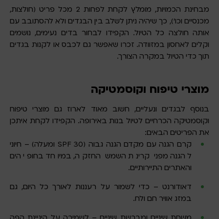
מבחינת הכמויות, מומלץ לקחת לפחות 2 מכל פריט (חולצות,
מכנסיים וכו’), כך שיהיה ניתן לשלב בין הבגדים ולא להסתובב עם
אותה חולצה כל הטיול. הקפידו לבחור בדים נעימים, נושמים
וקלים לאחסון במזוודה. זכרו שאפשר גם לכבס או לקנות בגדים
תוך כדי הטיול במקרה הצורך.
מוצרי טיפוח וקוסמטיקה
בנוסף לבגדים ונעליים, חשוב מאוד לארוז גם מוצרי טיפוח
וקוסמטיקה הכרחיים לטיול בנות באירופה. הקפידו לקחת איתכן
את הפריטים הבאים:
קרם הגנה עם מקדם הגנה גבוה (SPF 30 ומעלה) – חיוני
להגנה מפני קרינת השמש החזקה, במיוחד בחופי הים
והאתרים התיירותיים.
דאודורנט – כדי לשמור על רעננות לאורך כל היום, גם
במזג אוויר חם ולח.
משחת שיניים ומברשת שיניים – לשמירה על היגיינת הפה