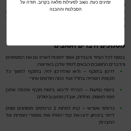
זמינים כעת. נשוב לפעילות מלאה בקרוב. תודה על
גאדג’טים ואביזרים מתאימים יעזרו לכן להישאר מחוברות, לתעד
הסבלנות וההבנה
את החוויות, ולהפוך את הטיול למהנה ונוח יותר. שקלו בקפידה
מה לקחת ומה ניתן להשאיר בבית, כדי לא להעמיס יתר על
המידה.
מסמכים ודברים חשובים
בנוסף לכל הציוד והבגדים, אסור לשכוח לארוז גם את המסמכים
והדברים החשובים הבאים לטיול שלכן באירופה:
דרכון בתוקף – ודאו שהדרכון יהיה בתוקף למשך כל
תקופת השהייה בחו”ל ועוד כמה חודשים אחרי
ביטוח נסיעות – הכרחי לרכוש ביטוח מקיף שיכסה אתכן
מפני תאונות, מחלות, אובדן מטען וביטולים
כרטיסי אשראי – קחו לפחות 2 כרטיסים ממותגים שונים
ליתר ביטחון. ידעו את קודי הPIN ואת מספרי השירות של
החברות