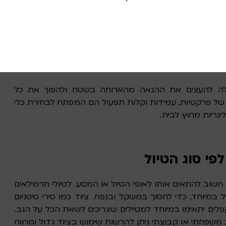
 מגינות על הידיים בזמן בישול על אש או טיפול בכלים
ת ניילון – מוסיפות אווירה נעימה לארוחה תוך שמירה על
ולה להעצים את ההנאה מהארוחה בשטח ולהפוך את כל
 של פרקטיות, עמידות וקלות תפעול הם המפתח לבחירת כלי
נריות מחוץ לבית.
פי סוג הטיול
שוב להתאים אותו לאופי הטיול או המסע. לטיולי תרמילאים
במיוחד, כדי לחסוך במשקל ובנפח. ציוד כמו סירי טיטניום
תקפלים יתאימו במיוחד למטיילים שצריכים לשאת הכל על הגב.
שפחתי או קבוצתי ניתן להרשות שימוש בציוד גדול ומרווח