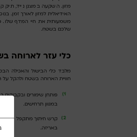
מזון. השקעה במצנן נייד, תיק ק
האידיאלית למזון לאורך זמן. בנוס
משמעותית את חיי המדף שלו. כך 
שלכם בשטח.
כלי עזר לארוחה ב
מלבד כלי הבישול והאכילה הבסי
חוויית הארוחה בשטח ולהקל על ה
פותחן שימורים ובקבוקים 
במגוון תרחישים.
קרש חיתוך מתקפל – מאפשר
באריזה.
ב