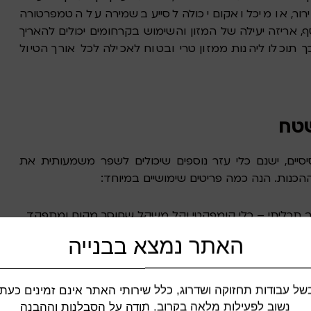
ירור, או מיכל ואקום יכולה לסייע בשמירה על הטמפרטורה
ף, אריזה יעילה של המזון והשימוש בקרחומים יכולים להאריך
תוכלו ליהנות ממזון טרי ובטוח לאכילה לכל אורך הטיול
שטח
סיים, ישנם כלי עזר נוספים שיכולים לשפר משמעותית את
הכנות. הנה כמה פריטים שימושיים במיוחד:
רב תכליתי – כלי קומפקטי וקל משקל שחוסך מקום ומתפקד
האתר נמצא בבנייה
 לחתוך ולהכין מצרכים בקלות, תוך תפיסת מינימום מקום
של עבודות תחזוקה ושדרוג, כלל שירותי האתר אינם זמינים כעת.
נשוב לפעילות מלאה בקרוב. תודה על הסבלנות וההבנה