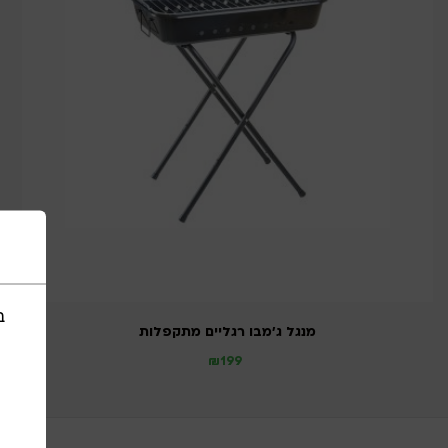
ב
מנגל ג’מבו רגליים מתקפלות
₪
199