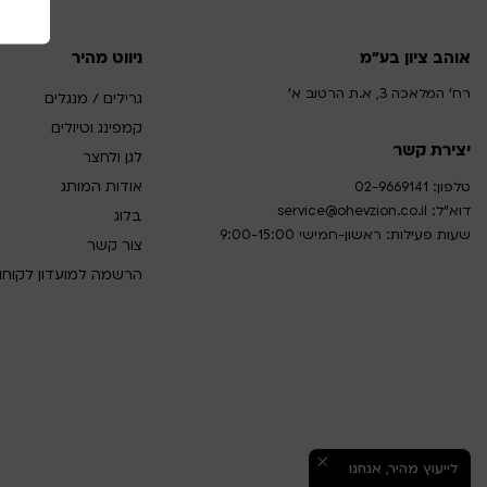
אוהב ציון בע"מ
ניווט מהיר
רח' המלאכה 3, א.ת הרטוב א'
גרילים / מנגלים
קמפינג וטיולים
יצירת קשר
לגן ולחצר
אודות המותג
טלפון:
02-9669141
דוא”ל:
service@ohevzion.co.il
בלוג
שעות פעילות: ראשון-חמישי 9:00-15:00
צור קשר
הרשמה למועדון לקוחו
לייעוץ מהיר, אנחנו