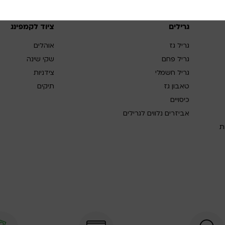
גרילים
ציוד לקמפינג
גריל גז
אוהלים
גריל פחם
שקי שינה
גריל חשמלי
צידניות
טאבון גז
תיקים
כיסויים
אביזרים נלווים לגרילים
ת