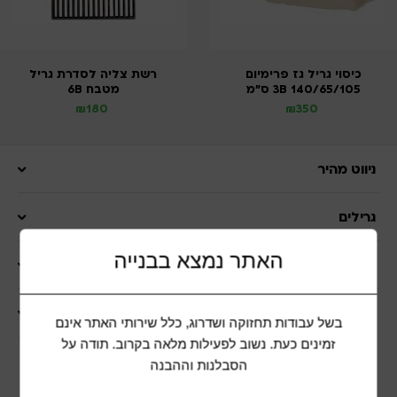
כיסוי גריל גז פרימיום
רשת צליה לסדרת גריל
140/65/105 3B ס”מ
מטבח 6B
₪
180
₪
350
ניווט מהיר
גרילים
האתר נמצא בבנייה
ציוד לקמפינג
שרות לקוחות
בשל עבודות תחזוקה ושדרוג, כלל שירותי האתר אינם
זמינים כעת. נשוב לפעילות מלאה בקרוב. תודה על
הסבלנות וההבנה
הצטרפות למועדון לקוחות