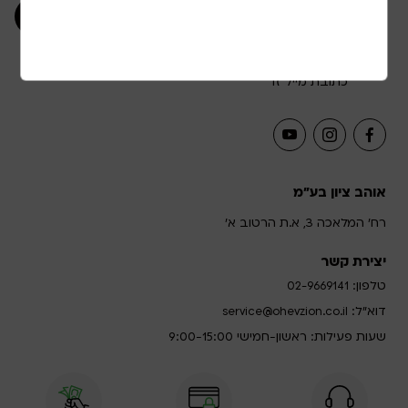
אני מאשר/ת קבלת תוכן שיווקי ופרסומי בשליחת
כתובת מייל זו
אוהב ציון בע"מ
רח' המלאכה 3, א.ת הרטוב א'
יצירת קשר
טלפון:
02-9669141
דוא”ל:
service@ohevzion.co.il
שעות פעילות: ראשון-חמישי 9:00-15:00