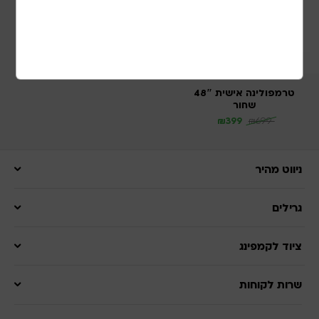
טרמפולינה אישית 48″
שחור
₪
399
₪
699
ניווט מהיר
גרילים
ציוד לקמפינג
שרות לקוחות