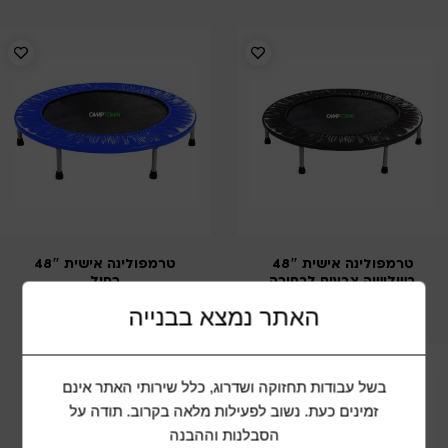
טרמפולינה אישית 48″
טרמפולינה אישית 48″
בשלושה צבעים לבחירה
כחול
₪
399
₪
699
₪
399
האתר נמצא בבנייה
בשל עבודות תחזוקה ושדרוג, כלל שירותי האתר אינם
זמינים כעת. נשוב לפעילות מלאה בקרוב. תודה על
הסבלנות וההבנה