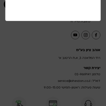
אני מאשר/ת קבלת תוכן שיווקי ופרסומי בשליחת
כתובת מייל זו
אוהב ציון בע"מ
רח' המלאכה 3, א.ת הרטוב א'
יצירת קשר
טלפון:
02-9669141
דוא”ל:
service@ohevzion.co.il
שעות פעילות: ראשון-חמישי 9:00-15:00