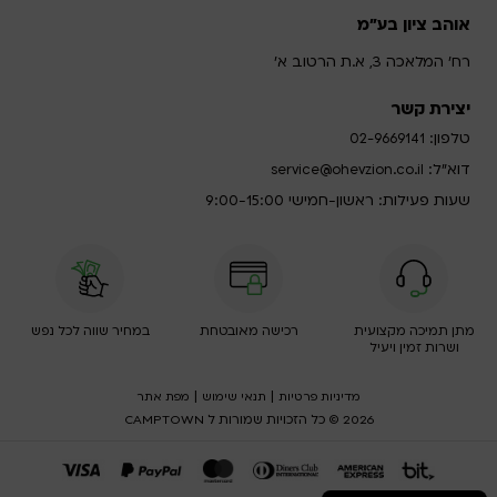
אוהב ציון בע"מ
רח' המלאכה 3, א.ת הרטוב א'
יצירת קשר
טלפון:
02-9669141
דוא”ל:
service@ohevzion.co.il
שעות פעילות: ראשון-חמישי 9:00-15:00
מתן תמיכה מקצועית
רכישה מאובטחת
במחיר שווה לכל נפש
ושרות זמין ויעיל
|
|
מדיניות פרטיות
תנאי שימוש
מפת אתר
2026 © כל הזכויות שמורות ל CAMPTOWN