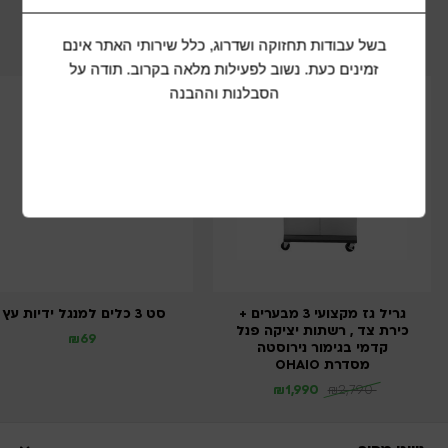
מוצרים נוספים שיכולים להתאים לכם
בשל עבודות תחזוקה ושדרוג, כלל שירותי האתר אינם
זמינים כעת. נשוב לפעילות מלאה בקרוב. תודה על
הסבלנות וההבנה
גריל גז מקצועי 3 מבערים +
סט 3 כלים למנגל ידיות עץ
כירת צד , רשתות יציקה פנל
₪
69
קדמי בגימור נירוסטה
מסדרת OHAIO
₪
1,990
₪
2,790