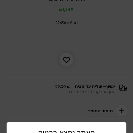
₪
1,549
מק"ט: 22656
ינשוף- שליח עד הבית
- ₪ 99.00
זמן אספקה: 10 ימי עסקים
תיאור המוצר
האתר נמצא בבנייה