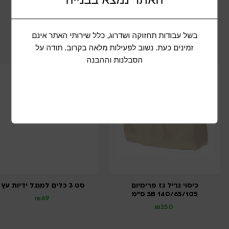
שתף מוצר
בשל עבודות תחזוקה ושדרוג, כלל שירותי האתר אינם
מוצרים נוספים שיכולים להתאים לכם
זמינים כעת. נשוב לפעילות מלאה בקרוב. תודה על
הסבלנות וההבנה
כיסוי גריל גז פרימיום
סט 3 כלים למנגל ידיות עץ
140/65/105 3B ס”מ
₪
69
₪
350