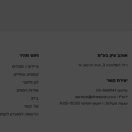
אוהב ציון בע"מ
ניווט מהיר
רח' המלאכה 3, א.ת הרטוב א'
גרילים / מנגלים
קמפינג וטיולים
יצירת קשר
לגן ולחצר
אודות המותג
טלפון:
02-9669141
דוא”ל:
service@ohevzion.co.il
בלוג
שעות פעילות: ראשון-חמישי 9:00-15:00
צור קשר
הרשמה למועדון לקוחו