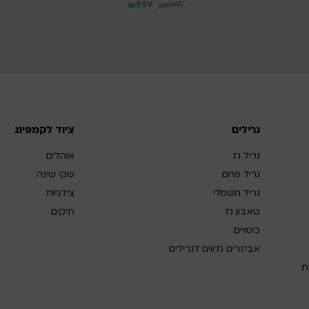
₪
599
₪
699
גרילים
ציוד לקמפינג
גריל גז
אוהלים
גריל פחם
שקי שינה
גריל חשמלי
צידניות
טאבון גז
תיקים
כיסויים
אביזרים נלווים לגרילים
ת