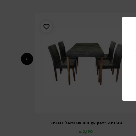
סט גינה ראטן עץ חום עם פאנל זכוכית
₪
2,190