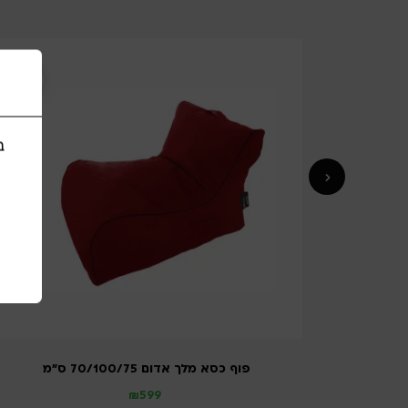
ב
בריכה מלבנית מתנפחת בגודל 260/175/60 ס”מ
פוף כסא מלך אדום 70/100/75 ס”מ
₪
599