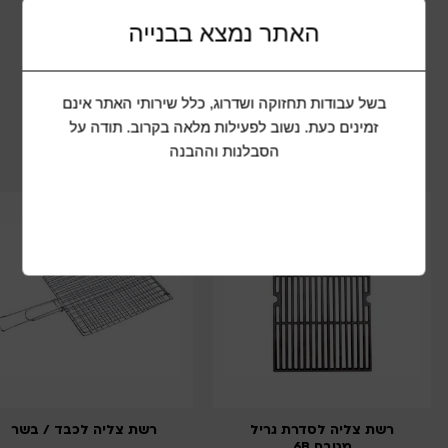
האתר נמצא בבנייה
שתף מוצר
בשל עבודות תחזוקה ושדרוג, כלל שירותי האתר אינם
זמינים כעת. נשוב לפעילות מלאה בקרוב. תודה על
הסבלנות וההבנה
מוצרים נוספים שיכולים להתאים לכם
רשת צליה לסדרת גריל
רשת צליה לכבד / בשר
מטבח 6B