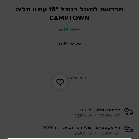
מברשת למנגל בגודל “18 עם וו תליה
CAMPTOWN
₪
49
₪
99
מק"ט: 22491
המלאי אזל
צ'יטה שופס
- ₪ 19.00
זמן אספקה: 7 ימי עסקים
קיי אקספרס - שליח עד הבית
- ₪ 29.00
זמן אספקה: 7 ימי עסקים