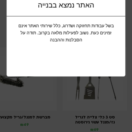
האתר נמצא בבנייה
שתף מוצר
בשל עבודות תחזוקה ושדרוג, כלל שירותי האתר אינם
זמינים כעת. נשוב לפעילות מלאה בקרוב. תודה על
מוצרים נוספים שיכולים להתאים לכם
הסבלנות וההבנה
סט 3 כלי צלייה לגריל
מברשת למנגל/גריל מקצועי
גז/מנגל עשוי נירוסטה
₪
49
₪
69