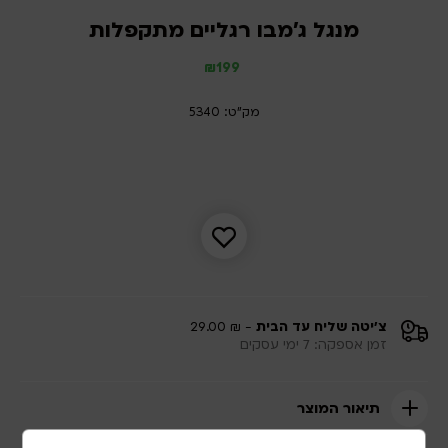
מנגל ג’מבו רגליים מתקפלות
₪
199
מק"ט: 5340
צ'יטה שליח עד הבית
- ₪ 29.00
זמן אספקה: 7 ימי עסקים
תיאור המוצר