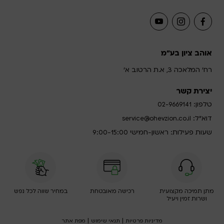
אוהב ציון בע"מ
רח' המלאכה 3, א.ת הרטוב א'
יצירת קשר
טלפון:
02-9669141
דוא”ל:
service@ohevzion.co.il
שעות פעילות: ראשון-חמישי 9:00-15:00
מתן תמיכה מקצועית
רכישה מאובטחת
במחיר שווה לכל נפש
ושרות זמין ויעיל
|
|
מדיניות פרטיות
תנאי שימוש
מפת אתר